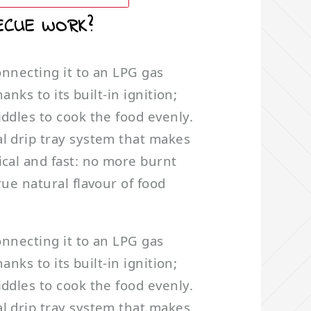
ECUE WORK?
connecting it to an LPG gas
anks to its built-in ignition;
iddles to cook the food evenly.
l drip tray system that makes
ical and fast: no more burnt
rue natural flavour of food
connecting it to an LPG gas
anks to its built-in ignition;
iddles to cook the food evenly.
l drip tray system that makes