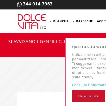
344 014 7963
PLANCHA
BARBECUE
ACCE
SI AVVISANO I GENTILI CLIENTI CHE PER
CHI
QUESTO SITO WEB U
V
Utilizziamo i cookie
per analizzare il nos
Ti suggeriamo di sel
modificherà il funz
di tutte le sue funz
sulla privacy.
Consulta l’informati
Personalizza