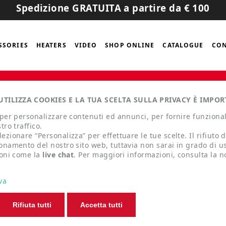
Spedizione GRATUITA a partire da € 100
SSORIES
HEATERS
VIDEO
SHOP ONLINE
CATALOGUE
CON
USURA ESTIVA
GLI ORDINI PERVENUTI DAL
7 AG
TILIZZA COOKIES E LA TUA SCELTA SULLA PRIVACY È IMPOR
ERRANNO EVASI A PARTIRE DAL
1 SETTEMBRE 20
 per personalizzare contenuti ed annunci, per fornire funzional
tro traffico.
ezionare “Personalizza” per effettuare le tue scelte. Il rifiuto 
ionamento del nostro sito web, tuttavia non sarai in grado di 
ioni come la
live chat
. Per maggiori informazioni, consulta la n
va
Rifiuta tutti
Accetta tutti