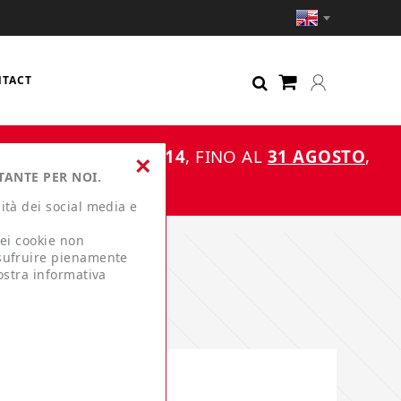
TACT
OSTO
DOPO LE
ORE 14
, FINO AL
31 AGOSTO
,
×
TANTE PER NOI.
26
ità dei social media e
dei cookie non
usufruire pienamente
ostra informativa