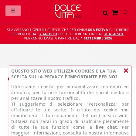
SI AVVISANO I GENTILI CLIENTI CHE PER
CHIUSURA ESTIVA
GLI ORDINI
PERVENUTI DAL
7 AGOSTO
DOPO LE
ORE 14
, FINO AL
31 AGOSTO
,
VERRANNO EVASI A PARTIRE DAL
1 SETTEMBRE 2026
×
QUESTO SITO WEB UTILIZZA COOKIES E LA TUA
SCELTA SULLA PRIVACY È IMPORTANTE PER NOI.
Home
ACCESSORI
Copertina per Twingrill
Utilizziamo i cookie per personalizzare contenuti ed
annunci, per fornire funzionalità dei social media e
per analizzare il nostro traffico.
Ti suggeriamo di selezionare “Personalizza” per
effettuare le tue scelte. Il rifiuto dei cookie non
modificherà il funzionamento del nostro sito web,
tuttavia non sarai in grado di usufruire pienamente
di tutte le sue funzioni come la
live chat
. Per
maggiori informazioni, consulta la nostra informativa